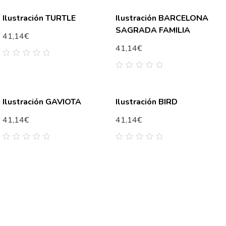
Ilustración TURTLE
Ilustración BARCELONA
SAGRADA FAMILIA
41,14
€
41,14
€
0
out
0
of
out
5
of
5
Ilustración GAVIOTA
Ilustración BIRD
41,14
€
41,14
€
0
0
out
out
of
of
5
5