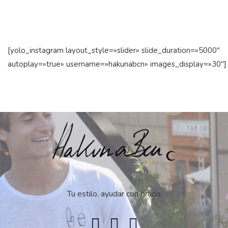
[yolo_instagram layout_style=»slider» slide_duration=»5000″
autoplay=»true» username=»hakunabcn» images_display=»30″]
Tu estilo, ayudar con gracia