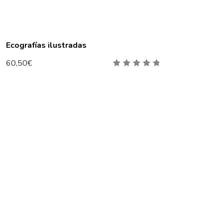
Ecografías ilustradas
60,50
€
5.00
out
of 5