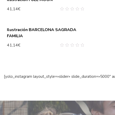
41,14
€
0
out
of
5
Ilustración BARCELONA SAGRADA
FAMILIA
41,14
€
0
out
of
5
[yolo_instagram layout_style=»slider» slide_duration=»5000″