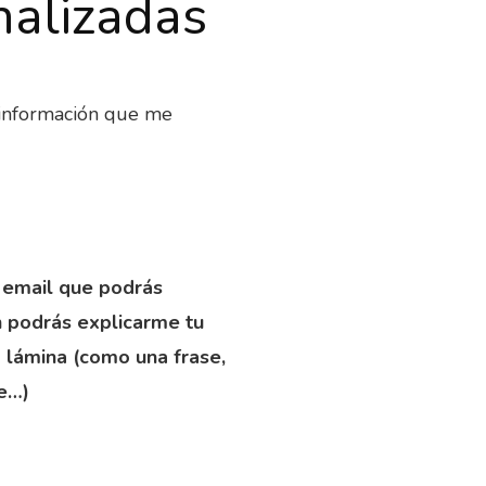
nalizadas
a información que me
 email que podrás
n podrás explicarme tu
a lámina (como una frase,
re…)