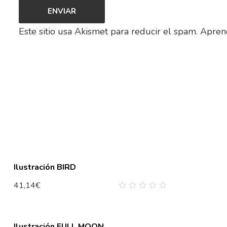
Este sitio usa Akismet para reducir el spam.
Aprend
Ilustración BIRD
41,14
€
0
out
of
5
Ilustración FULL MOON